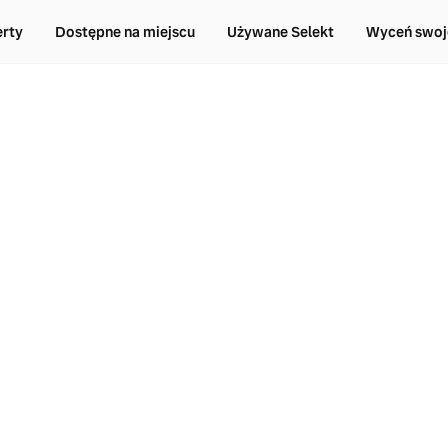
erty
Dostępne na miejscu
Używane Selekt
Wyceń swoj