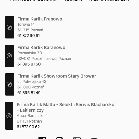
POLITYKA PRYWATNOŚCI
COOKIES
STACJE DEMONTAŻU
Firma Karlik Franowo
Torowa 14
61-315 Poznań
61 872 90 61
Firma Karlik Baranowo
Poznańska 30
62-081 Przeźmierowo, Poznań
61 895 81 50
Firma Karlik Showroom Stary Browar
ul. Półwiejska 42
61-888 Poznań
61 895 81 49
Firma Karlik Malta - Selekt i Serwis Blacharsko
- Lakierniczy
Abpa. Baraniaka 4
61-131 Poznań
61 872 90 62