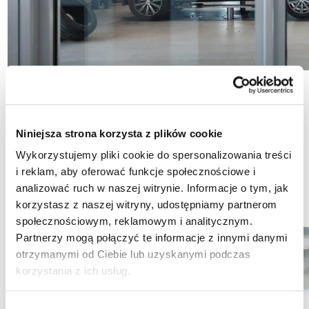
Dobra oferta to nie wszystko
Niniejsza strona korzysta z plików cookie
Dzięki najwyższej jakości usług, doświadczeniu
naszych Techników personalnych oraz
Wykorzystujemy pliki cookie do spersonalizowania treści
dożywotniej gwarancji na części możesz cieszyć
i reklam, aby oferować funkcje społecznościowe i
się swoim sprawnym Volvo przez kolejne, długie
analizować ruch w naszej witrynie. Informacje o tym, jak
lata.
korzystasz z naszej witryny, udostępniamy partnerom
społecznościowym, reklamowym i analitycznym.
Partnerzy mogą połączyć te informacje z innymi danymi
otrzymanymi od Ciebie lub uzyskanymi podczas
korzystania z ich usług.
Wybór