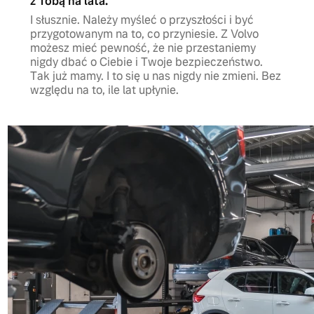
z Tobą na lata.
I słusznie. Należy myśleć o przyszłości i być
przygotowanym na to, co przyniesie. Z Volvo
możesz mieć pewność, że nie przestaniemy
nigdy dbać o Ciebie i Twoje bezpieczeństwo.
Tak już mamy. I to się u nas nigdy nie zmieni. Bez
względu na to, ile lat upłynie.