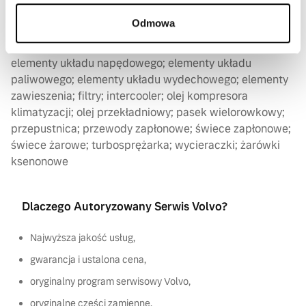
i głowicy; elementy sprzęgła; elementy układu
Odmowa
chłodzącego; elementy układu hamulcowego; elementy
układu kierowniczego; elementy układu klimatyzacji;
elementy układu napędowego; elementy układu
paliwowego; elementy układu wydechowego; elementy
zawieszenia; filtry; intercooler; olej kompresora
klimatyzacji; olej przekładniowy; pasek wielorowkowy;
przepustnica; przewody zapłonowe; świece zapłonowe;
świece żarowe; turbosprężarka; wycieraczki; żarówki
ksenonowe
Dlaczego Autoryzowany Serwis Volvo?
Najwyższa jakość usług,
gwarancja i ustalona cena,
oryginalny program serwisowy Volvo,
oryginalne części zamienne,