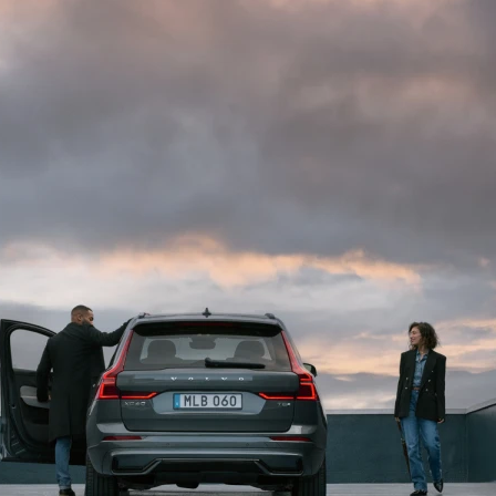
Bezpiecze
miejscu
Volvo XC60 wyposażon
kamer i radarów wykr
zwierzęta, nawet w n
ostrzega kierowcę, a
hamulce, pomagając u
To innowacyjne rozwi
bezpieczeństwo na p
ochronę podczas każd