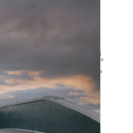
ństwo na pierwszym
e jest w system City Safety, który za pomocą
ywa inne pojazdy, rowerzystów, pieszych i duże
ocy. W przypadku zagrożenia kolizją, system
 w razie braku reakcji automatycznie uruchamia
niknąć niebezpiecznych sytuacji.
ązanie dowodzi, że Volvo stawia
ierwszym miejscu, zapewniając maksymalną
ej podróży.