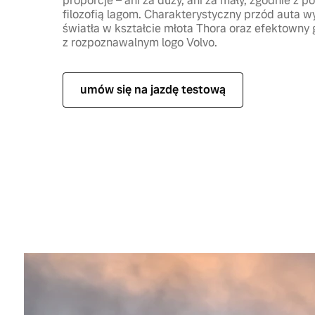
proporcje – ani za duży, ani za mały, zgodnie z 
filozofią lagom. Charakterystyczny przód auta 
światła w kształcie młota Thora oraz efektowny g
z rozpoznawalnym logo Volvo.
umów się na jazdę testową