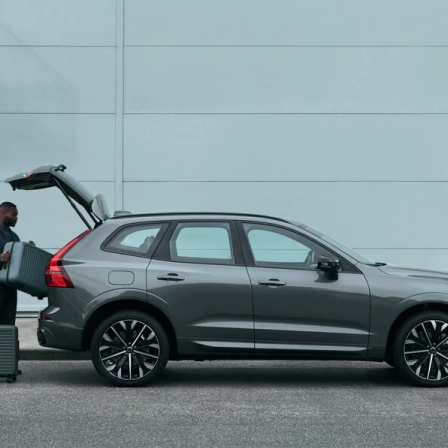
Miejsce n
potrzebuj
Bagażnik Volvo XC60 
przestronność i funk
litry, a po złożeniu o
Dla osób, które chcą
potrzebują dodatkow
boxy dachowe.
sprawdź ofertę a