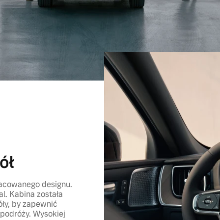
ół
racowanego designu.
l. Kabina została
ły, by zapewnić
 podróży. Wysokiej