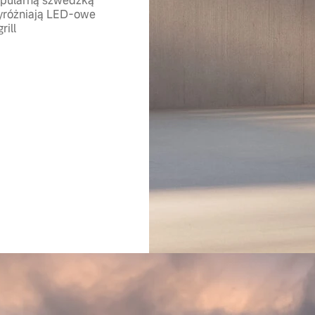
popularną szwedzką
wyróżniają LED-owe
rill