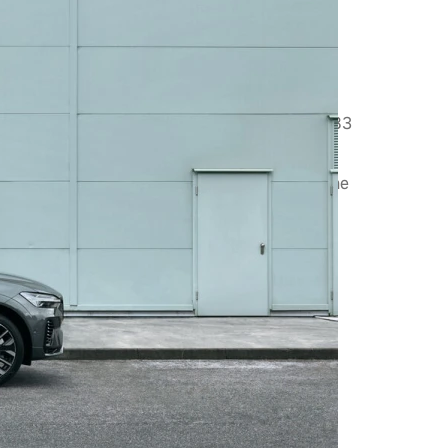
a wszystko czego
esz
to idealne rozwiązanie dla osób ceniących
cjonalność. Standardowa pojemność wynosi 483
parć tylnych siedzeń wzrasta do aż 1410 litrów.
 zachować tylną kanapę, a jednocześnie
ego miejsca na bagaż, proponujemy praktyczne
kcesoriów