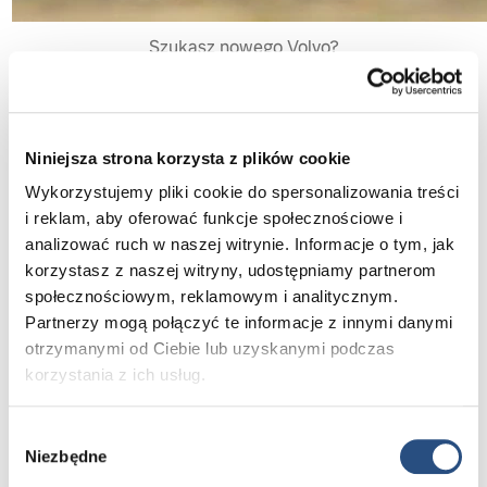
Szukasz nowego Volvo?
Chcesz poznać najlepszą ofertę lub przetestować
wybrany model?
Cenisz wygodę, bezpieczeństwo i niezawodność
oferowanych rozwiązań?
Niniejsza strona korzysta z plików cookie
Wykorzystujemy pliki cookie do spersonalizowania treści
Nasz mobilny doradca
Tomasz Nowak
tel.
(61)
i reklam, aby oferować funkcje społecznościowe i
895 81 50
jest do Twojej dyspozycji. Przedstawi
analizować ruch w naszej witrynie. Informacje o tym, jak
aktualną ofertę, pomoże skonfigurować wymarzony
korzystasz z naszej witryny, udostępniamy partnerom
model, doradzi najlepszą opcję finansowania lub zaprosi
społecznościowym, reklamowym i analitycznym.
na jazdę testową. Nie czekaj, jeszcze w tym roku
Partnerzy mogą połączyć te informacje z innymi danymi
możesz mieć swoje nowe Volvo.
otrzymanymi od Ciebie lub uzyskanymi podczas
korzystania z ich usług.
Zaufaj naszemu wieloletniemu doświadczeniu.
Przesiądź się do Volvo i podróżuj bezpiecznie.
Wybór
Niezbędne
zgody