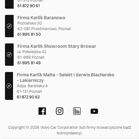
61-315 Poznań
61 872 90 61
Firma Karlik Baranowo
Poznańska 30
62-081 Przeźmierowo, Poznań
61 895 81 50
Firma Karlik Showroom Stary Browar
ul. Półwiejska 42
61-888 Poznań
61 895 81 49
Firma Karlik Malta - Selekt i Serwis Blacharsko
- Lakierniczy
Abpa. Baraniaka 4
61-131 Poznań
61 872 90 62
Copyright © 2026 Volvo Car Corporation (lub firmy stowarzyszone bądź
licencjodawcy).