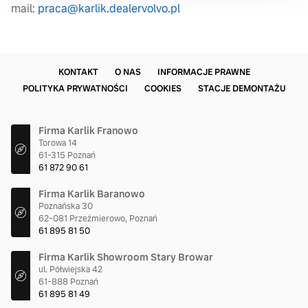
mail:
praca@karlik.dealervolvo.pl
KONTAKT
O NAS
INFORMACJE PRAWNE
POLITYKA PRYWATNOŚCI
COOKIES
STACJE DEMONTAŻU
Firma Karlik Franowo
Torowa 14
61-315 Poznań
61 872 90 61
Firma Karlik Baranowo
Poznańska 30
62-081 Przeźmierowo, Poznań
61 895 81 50
Firma Karlik Showroom Stary Browar
ul. Półwiejska 42
61-888 Poznań
61 895 81 49