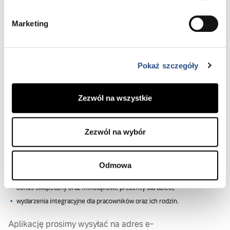
komunikatywność,
odpowiedzialność za pozytywny wizerunek firmy,
Marketing
otwartość na ciągłe doskonalenie swoich umiejętności.
TO OFERUJEMY:
Pokaż szczegóły
pracę w renomowanej firmie wśród pasjonatów motoryzacji,
zatrudnienie na umowę o pracę (pełen etat),
Zezwól na wszystkie
atrakcyjne wynagrodzenie dopasowane do kompetencji Kandydata,
szkolenia, możliwość rozwoju osobistego,
przyjazną atmosferę w pracy,
Zezwól na wybór
prywatne ubezpieczenie medyczne dla pracowników,
preferencyjne warunki dodatkowego ubezpieczenia grupowego na
życie,
Odmowa
dofinansowujemy pakiet Multisport,
bonus świąteczny oraz mikołajkowe prezenty dla dzieci,
wydarzenia integracyjne dla pracowników oraz ich rodzin.
Aplikację prosimy wysyłać na adres e-