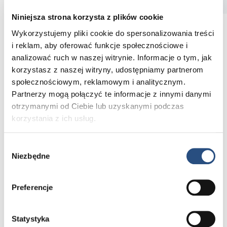
Niniejsza strona korzysta z plików cookie
Miejsce pracy: Baranowo
Wykorzystujemy pliki cookie do spersonalizowania treści
TWÓJ ZAKRES OBOWIĄZKÓW:
i reklam, aby oferować funkcje społecznościowe i
analizować ruch w naszej witrynie. Informacje o tym, jak
Kontrola nad przyjmowaniem oraz wysyłką towarów,
korzystasz z naszej witryny, udostępniamy partnerom
sprawdzanie zgodności dostawy z dokumentami,
społecznościowym, reklamowym i analitycznym.
wprowadzanie dokumentów do systemu operacyjnego,
Partnerzy mogą połączyć te informacje z innymi danymi
kompletowanie zamówień dla klientów,
otrzymanymi od Ciebie lub uzyskanymi podczas
właściwe składowanie i przechowywanie towarów w magazynie,
korzystania z ich usług.
dbanie o porządek w magazynie oraz przeprowadzanie okresowych
inwentaryzacji,
Wybór
udział w szkoleniach wraz z podnoszeniem swoich kwalifikacji.
Niezbędne
zgody
NASZE WYMAGANIA
Preferencje
doświadczenie na podobnym stanowisku w branży motoryzacyjnej,
dbałość o wysoką jakość świadczonych usług,
Statystyka
umiejętność pracy w zespole, wysoka kultura osobista i