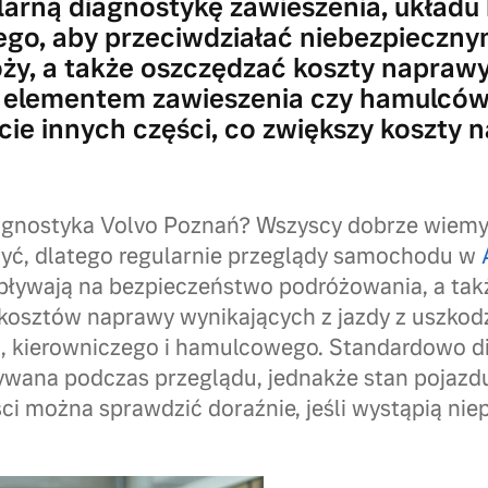
larną diagnostykę zawieszenia, układu
go, aby przeciwdziałać niebezpieczn
óży, a także oszczędzać koszty napraw
 elementem zawieszenia czy hamulcó
cie innych części, co zwiększy koszty 
gnostyka Volvo Poznań? Wszyscy dobrze wiemy, 
zyć, dlatego regularnie przeglądy samochodu w
wpływają na bezpieczeństwo podróżowania, a ta
kosztów naprawy wynikających z jazdy z uszko
a, kierowniczego i hamulcowego. Standardowo d
wana podczas przeglądu, jednakże stan pojazdu
ci można sprawdzić doraźnie, jeśli wystąpią nie