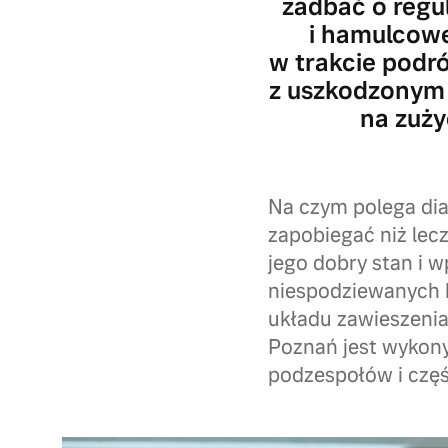
zadbać o regu
i hamulcowe
w trakcie podr
z uszkodzonym
na zuży
Na czym polega dia
zapobiegać niż lec
jego dobry stan i 
niespodziewanych 
układu zawieszeni
Poznań jest wykony
podzespołów i częś