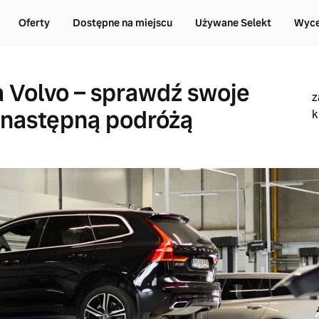
Oferty
Dostępne na miejscu
Używane Selekt
Wyce
 Volvo – sprawdź swoje
z
 następną podróżą
k