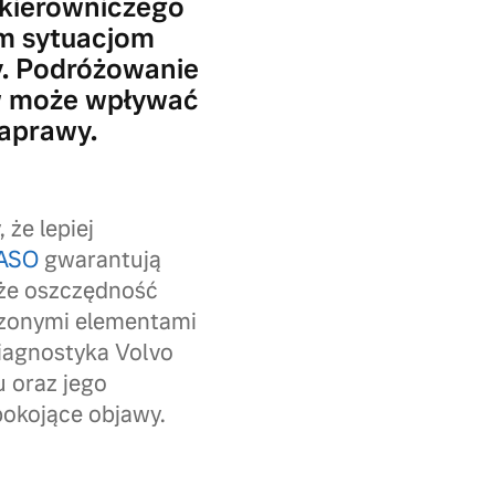
 kierowniczego
ym sytuacjom
y. Podróżowanie
w może wpływać
naprawy.
że lepiej
ASO
gwarantują
kże oszczędność
dzonymi elementami
iagnostyka Volvo
 oraz jego
pokojące objawy.