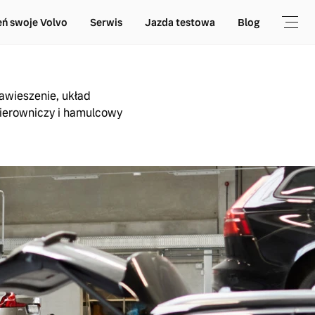
ń swoje Volvo
Serwis
Jazda testowa
Blog
awieszenie, układ
ierowniczy i hamulcowy