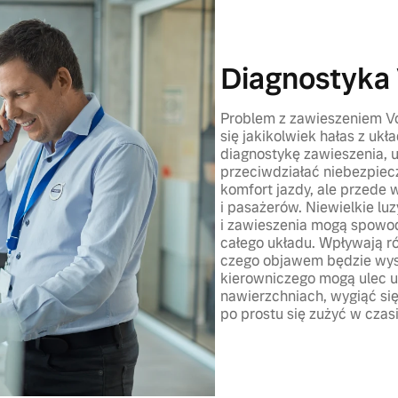
Diagnostyka 
Problem z zawieszeniem Vol
się jakikolwiek hałas z uk
diagnostykę zawieszenia, 
przeciwdziałać niebezpiecz
komfort jazdy, ale przede
i pasażerów. Niewielkie lu
i zawieszenia mogą spowo
całego układu. Wpływają ró
czego objawem będzie wyst
kierowniczego mogą ulec 
nawierzchniach, wygiąć się
po prostu się zużyć w czas