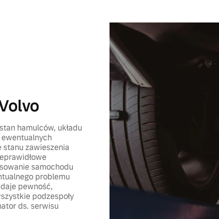
Volvo
 stan hamulców, układu
a ewentualnych
 stanu zawieszenia
nieprawidłowe
wisowanie samochodu
ntualnego problemu
 daje pewność,
wszystkie podzespoły
ator ds. serwisu