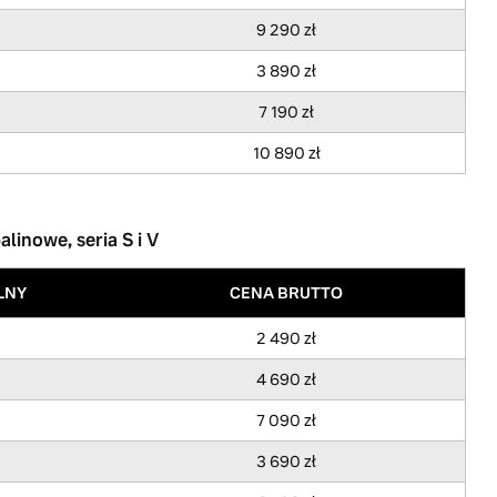
9 290 zł
3 890 zł
7 190 zł
10 890 zł
inowe, seria S i V
LNY
CENA BRUTTO
2 490 zł
4 690 zł
7 090 zł
3 690 zł