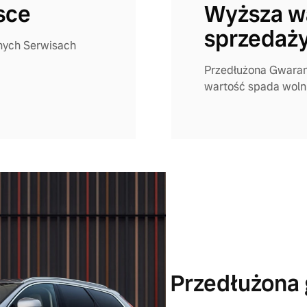
sce
Wyższa w
sprzedaż
nych Serwisach
Przedłużona Gwaran
wartość spada wolni
Przedłużona 