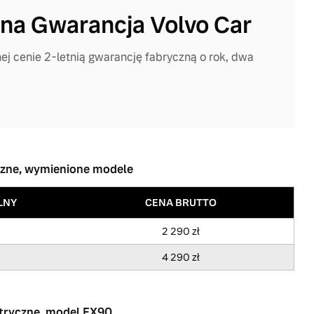
na Gwarancja Volvo Car
ej cenie 2-letnią gwarancję fabryczną o rok, dwa
czne, wymienione modele
LNY
CENA BRUTTO
2 290 zł
4 290 zł
ktryczne, model EX90