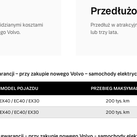
Przedłużo
widzianymi kosztami
Przedłuż w atrakcyjn
go Volvo.
lub trzy lata.
arancji – przy zakupie nowego Volvo – samochody elektry
MODEL POJAZDU
PRZEBIEG MAKSYMA
EX40 / EC40 / EX30
200 tys. km
EX40 / EC40/ EX30
200 tys. km
 gwarancji - przy zakupie nowego Volvo - samochody ele