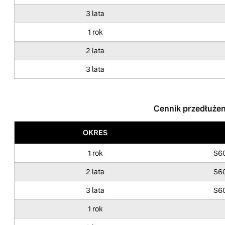
3 lata
1 rok
2 lata
3 lata
Cennik przedłużen
OKRES
1 rok
S6
2 lata
S6
3 lata
S6
1 rok