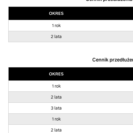
OKRES
1 rok
2 lata
Cennik przedłuże
OKRES
1 rok
2 lata
3 lata
1 rok
2 lata