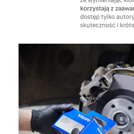
że wymieniając kl
korzystają z zaaw
dostęp tylko autor
skuteczność i krót