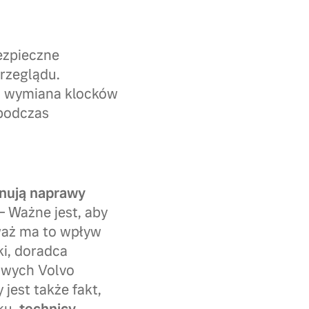
ezpieczne
rzeglądu.
i: wymiana klocków
podczas
nują naprawy
 – Ważne jest, aby
waż ma to wpływ
ki, doradca
owych Volvo
jest także fakt,