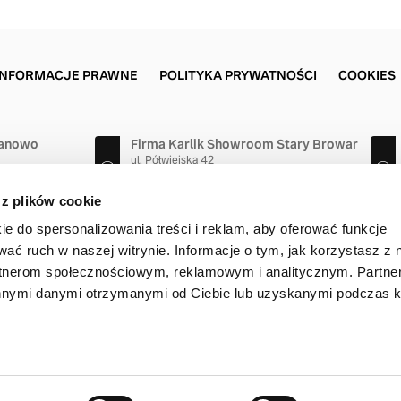
INFORMACJE PRAWNE
POLITYKA PRYWATNOŚCI
COOKIES
ranowo
Firma Karlik Showroom Stary Browar
ul. Półwiejska 42
wo, Poznań
61-888 Poznań
61 895 81 49
 z plików cookie
ie do spersonalizowania treści i reklam, aby oferować funkcje
wać ruch w naszej witrynie. Informacje o tym, jak korzystasz z 
rtnerom społecznościowym, reklamowym i analitycznym. Partn
innymi danymi otrzymanymi od Ciebie lub uzyskanymi podczas k
t © 2026 Volvo Car Corporation (lub firmy stowarzyszone bądź licenc