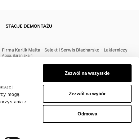
STACJE DEMONTAŻU
Firma Karlik Malta - Selekt i Serwis Blacharsko - Lakierniczy
Abpa. Baraniaka 4
61-131 Poznań
61 872 90 62
Zezwól na wszystkie
naszej
Zezwól na wybór
erzy mogą
orzystania z
Odmowa
jodawcy).