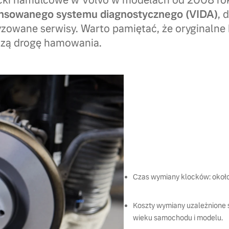
ocki hamulcowe w Volvo w modelach od 2008 ro
ansowanego systemu diagnostycznego (VIDA)
, 
yzowane serwisy. Warto pamiętać, że oryginalne 
szą drogę hamowania.
Czas wymiany klocków: około
Koszty wymiany uzależnione 
wieku samochodu i modelu.