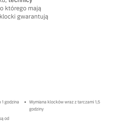
ku,
technicy
do którego mają
klocki gwarantują
 1 godzina
Wymiana klocków wraz z tarczami 1,5
godziny
są od