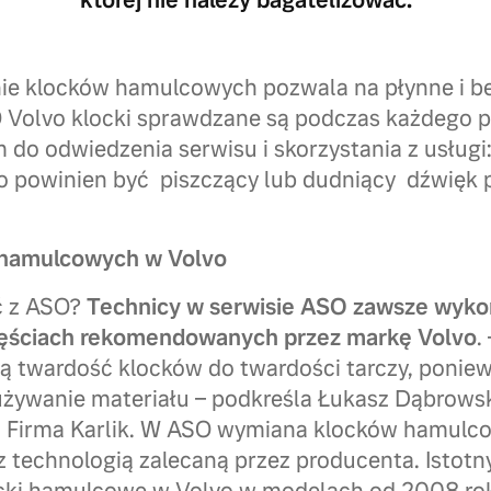
której nie należy bagatelizować.
nie klocków hamulcowych pozwala na płynne i b
Volvo klocki sprawdzane są podczas każdego p
do odwiedzenia serwisu i skorzystania z usług
 powinien być piszczący lub dudniący dźwięk 
hamulcowych w Volvo
ć z ASO?
Technicy w serwisie ASO zawsze wyko
zęściach rekomendowanych przez markę Volvo
.
ą twardość klocków do twardości tarczy, ponie
zużywanie materiału – podkreśla Łukasz Dąbrows
o Firma Karlik. W ASO wymiana klocków hamulc
 technologią zalecaną przez producenta. Istotny 