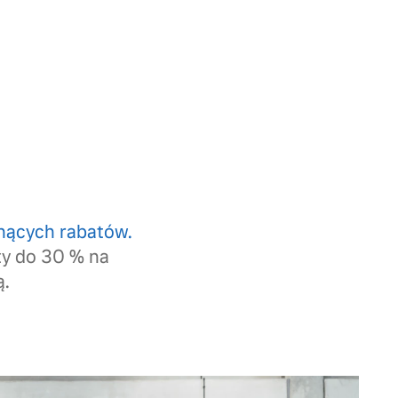
nących rabatów.
rty do 30 % na
ą.