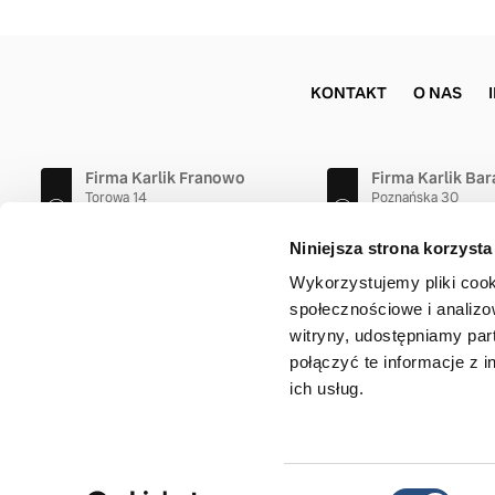
KONTAKT
O NAS
Firma Karlik Franowo
Firma Karlik Ba
Torowa 14
Poznańska 30
61-315 Poznań
62-081 Przeźmiero
61 872 90 61
61 895 81 50
Niniejsza strona korzysta
Wykorzystujemy pliki cook
społecznościowe i analizo
witryny, udostępniamy pa
połączyć te informacje z 
ich usług.
Copyrigh
Wybór