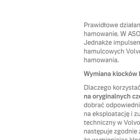
Prawidłowe działa
hamowanie. W ASO 
Jednakże impulsem 
hamulcowych Volvo
hamowania.
Wymiana klocków 
Dlaczego korzysta
na oryginalnych c
dobrać odpowiedni
na eksploatację i 
techniczny w Volv
następuje zgodnie z