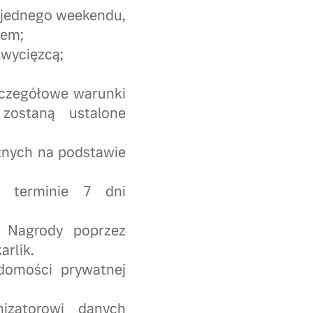
 jednego weekendu,
rem;
Zwycięzcą;
Szczegółowe warunki
zostaną ustalone
znych na podstawie
w terminie 7 dni
u Nagrody poprzez
arlik.
domości prywatnej
izatorowi danych