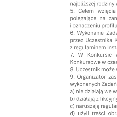
najbliższej rodzin
5. Celem wzięcia
polegające na za
i oznaczeniu profi
6. Wykonanie Zad
przez Uczestnika 
z regulaminem Ins
7. W Konkursie w
Konkursowe w czas
8. Uczestnik może w
9. Organizator za
wykonanych Zadań 
a) nie działają we 
b) działają z fikcyjn
c) naruszają regul
d) użyli treści ob