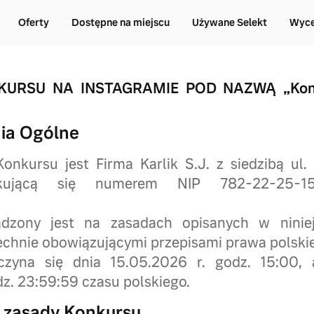
Oferty
Dostępne na miejscu
Używane Selekt
Wyce
URSU NA INSTAGRAMIE POD NAZWĄ „Konku
ia Ogólne
onkursu jest Firma Karlik S.J. z siedzibą ul.
fikującą się numerem NIP 782-22-25-1
dzony jest na zasadach opisanych w ninie
chnie obowiązującymi przepisami prawa polski
czyna się dnia 15.05.2026 r. godz. 15:00, 
dz. 23:59:59 czasu polskiego.
i zasady Konkursu