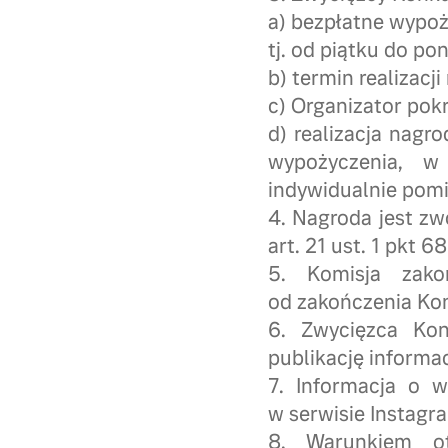
a) bezpłatne wypo
tj. od piątku do po
b) termin realizacj
c) Organizator pok
d) realizacja nagr
wypożyczenia, w
indywidualnie pom
4. Nagroda jest z
art. 21 ust. 1 pkt 6
5. Komisja zako
od zakończenia Ko
6. Zwycięzca Kon
publikację informac
7. Informacja o 
w serwisie Instagr
8. Warunkiem ot