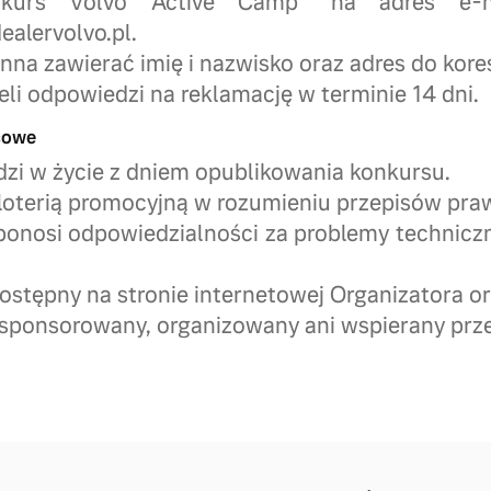
nkurs Volvo Active Camp” na adres e-ma
ealervolvo.pl.
nna zawierać imię i nazwisko oraz adres do kore
eli odpowiedzi na reklamację w terminie 14 dni.
cowe
zi w życie z dniem opublikowania konkursu.
t loterią promocyjną w rozumieniu przepisów pra
 ponosi odpowiedzialności za problemy techniczn
ostępny na stronie internetowej Organizatora ora
t sponsorowany, organizowany ani wspierany prz