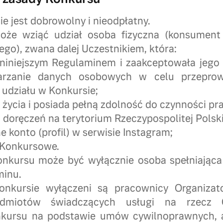
ie jest dobrowolny i nieodpłatny.
oże wziąć udział osoba fizyczna (konsument 
go), zwana dalej Uczestnikiem, która:
 niniejszym Regulaminem i zaakceptowała jego 
arzanie danych osobowych w celu przeprow
 udziału w Konkursie;
k życia i posiada pełną zdolność do czynności p
 doręczeń na terytorium Rzeczypospolitej Polski
e konto (profil) w serwisie Instagram;
 Konkursowe.
onkursu może być wyłącznie osoba spełniająca
minu.
onkursie wyłączeni są pracownicy Organizat
dmiotów świadczących usługi na rzecz O
nkursu na podstawie umów cywilnoprawnych, a