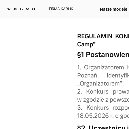
Nasze modele
FIRMA KARLIK
REGULAMIN KONK
Camp”
§1 Postanowien
1. Organizatorem K
Poznań, identy
„Organizatorem”.
2. Konkurs prowa
w zgodzie z powsze
3. Konkurs rozpo
18.05.2026 r. o go
§2. Uczestnicy 