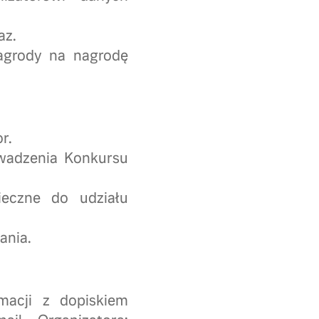
az.
agrody na nagrodę
r.
wadzenia Konkursu
ieczne do udziału
ania.
macji z dopiskiem