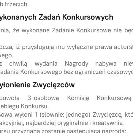
b trzecich.
wykonanych Zadań Konkursowych
wnia, że wykonane Zadanie Konkursowe nie bę
adcza, iż przysługują mu wyłączne prawa autor
wego.
 z chwilą wydania Nagrody nabywa niewy
adania Konkursowego bez ograniczeń czasowych 
wyłonienie Zwycięzców
 powoła 3-osobową Komisję Konkursow
zebiegu Konkursu.
owa wyłoni 1 (słownie: jednego) Zwycięzcę, k
cyjniej, najbardziej oryginalnie i kreatywnie.
rsu przyznana zostanie następująca nagroda: