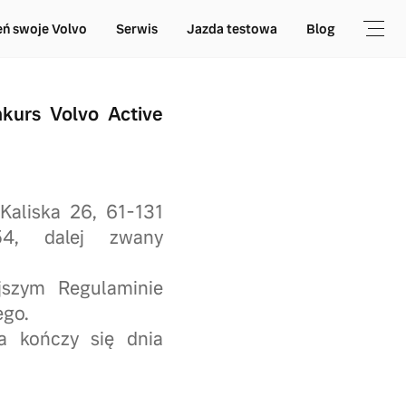
ń swoje Volvo
Serwis
Jazda testowa
Blog
rs Volvo Active
 Kaliska 26, 61-131
54, dalej zwany
jszym Regulaminie
ego.
a kończy się dnia