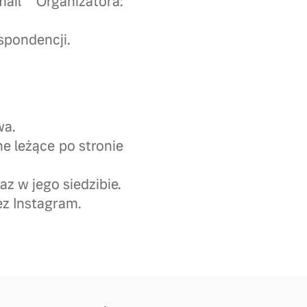
il Organizatora:
spondencji.
wa.
e leżące po stronie
z w jego siedzibie.
ez Instagram.