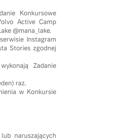
adanie Konkursowe
Volvo Active Camp
 Lake @mana_lake.
erwisie Instagram
ta Stories zgodnej
 wykonają Zadanie
den) raz.
nienia w Konkursie
h lub naruszających