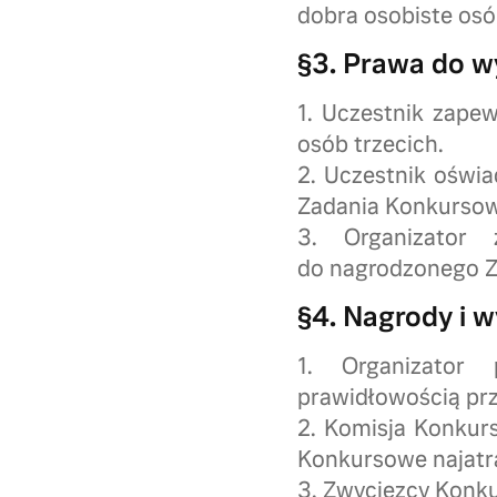
dobra osobiste osó
§3. Prawa do 
1. Uczestnik zape
osób trzecich.
2. Uczestnik oświ
Zadania Konkurso
3. Organizator
do nagrodzonego Z
§4. Nagrody i 
1. Organizator
prawidłowością pr
2. Komisja Konkurs
Konkursowe najatrak
3. Zwycięzcy Konku