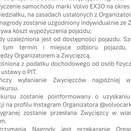
życzenie samochodu marki Volvo EX30 na okres
niedziałku, na zasadach ustalonych z Organizato
i nagrody zostanie uzgodniony indywidualnie ze 
rywa koszt wypożyczenia pojazdu;
ody uzależniona jest od dostępności pojazdu. 
 tym termin i miejsce odbioru pojazdu, 
iędzy Organizatorem a Zwycięzcą.
wolniona z podatku dochodowego od osób fizyc
8 ustawy o PIT.
ńczy wyłanianie Zwycięzców najpóźniej 
nkursu.
kursu zostanie poinformowany o uzyskani
ji na profilu Instagram Organizatora @volvocark
wygranej zostanie przesłana Zwycięzcy w wia
am.
rzymania Nagrody jest przekazanie Organ