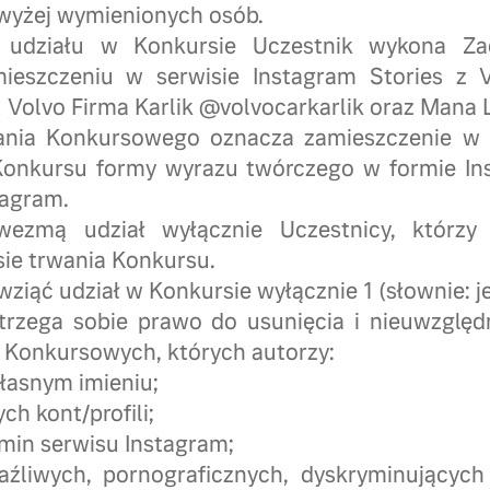
y wyżej wymienionych osób.
 udziału w Konkursie Uczestnik wykona Z
mieszczeniu w serwisie Instagram Stories z 
lu Volvo Firma Karlik @volvocarkarlik oraz Mana
ania Konkursowego oznacza zamieszczenie w s
Konkursu formy wyrazu twórczego w formie Ins
tagram.
ezmą udział wyłącznie Uczestnicy, którzy
ie trwania Konkursu.
ziąć udział w Konkursie wyłącznie 1 (słownie: je
strzega sobie prawo do usunięcia i nieuwzględ
Konkursowych, których autorzy:
własnym imieniu;
ych kont/profili;
amin serwisu Instagram;
raźliwych, pornograficznych, dyskryminującyc