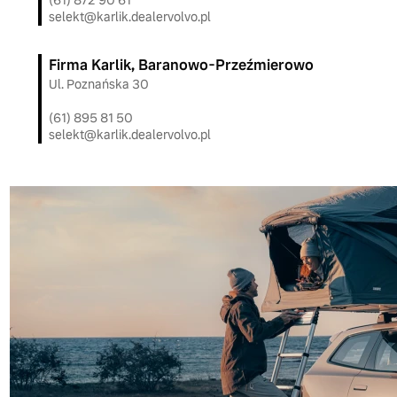
(61) 872 90 61
selekt@karlik.dealervolvo.pl
Firma Karlik, Baranowo-Przeźmierowo
Ul. Poznańska 30
(61) 895 81 50
selekt@karlik.dealervolvo.pl