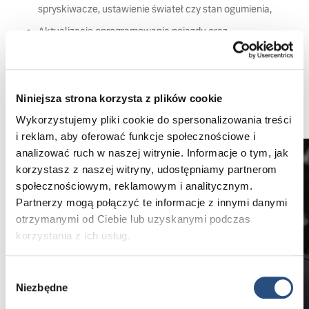
spryskiwacze, ustawienie świateł czy stan ogumienia,
Aktualizację oprogramowania pojazdu oraz
sprawdzenie i przedłużenie subskrypcji Volvo Cars
App,
Dożywotnią gwarancję na części zamontowane
Niniejsza strona korzysta z plików cookie
podczas serwisu w Autoryzowanym Serwisie Volvo.
Wykorzystujemy pliki cookie do spersonalizowania treści
i reklam, aby oferować funkcje społecznościowe i
analizować ruch w naszej witrynie. Informacje o tym, jak
korzystasz z naszej witryny, udostępniamy partnerom
społecznościowym, reklamowym i analitycznym.
Partnerzy mogą połączyć te informacje z innymi danymi
otrzymanymi od Ciebie lub uzyskanymi podczas
korzystania z ich usług.
Wybór
Niezbędne
zgody