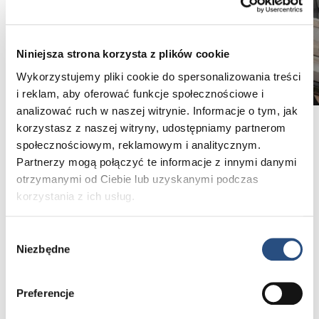
Niniejsza strona korzysta z plików cookie
Wykorzystujemy pliki cookie do spersonalizowania treści
i reklam, aby oferować funkcje społecznościowe i
analizować ruch w naszej witrynie. Informacje o tym, jak
korzystasz z naszej witryny, udostępniamy partnerom
społecznościowym, reklamowym i analitycznym.
Początek nowego etapu
Partnerzy mogą połączyć te informacje z innymi danymi
Samochody demonstracyjne i funkcyjne pełnią
otrzymanymi od Ciebie lub uzyskanymi podczas
w salonie bardzo konkretną rolę - prezentują
korzystania z ich usług.
możliwości Volvo, wspierają jazdy testowe oraz
pracę zespołu sprzedaży i serwisu.
Wybór
Po określonym czasie są zastępowane nowszymi
Niezbędne
egzemplarzami, aby zawsze pokazywać aktualną
zgody
ofertę marki, najnowsze technologie i najwyższy
standard wizualny.
Preferencje
Dzięki temu trafiają do klientów jako samochody
sprawdzone, znane, utrzymane w idealnym stanie,