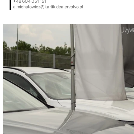
+48 604 051 151
a.michalowicz@karlik.dealervolvo.pl