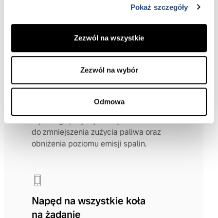
Pokaż szczegóły
Zezwól na wszystkie
Wydajność miękkiej hybrydy
Zezwól na wybór
Nasze łagodne hybrydy odzyskują
energię wytworzoną podczas
hamowania i magazynują ją w
Odmowa
akumulatorze 48 V. Wykorzystywanie
tej energii przyczynia się
do zmniejszenia zużycia paliwa oraz
obniżenia poziomu emisji spalin.
Napęd na wszystkie koła
na żądanie