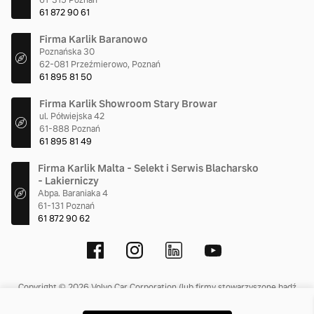
61-315 Poznań
61 872 90 61
Firma Karlik Baranowo
Poznańska 30
62-081 Przeźmierowo, Poznań
61 895 81 50
Firma Karlik Showroom Stary Browar
ul. Półwiejska 42
61-888 Poznań
61 895 81 49
Firma Karlik Malta - Selekt i Serwis Blacharsko
- Lakierniczy
Abpa. Baraniaka 4
61-131 Poznań
61 872 90 62
Copyright © 2026 Volvo Car Corporation (lub firmy stowarzyszone bądź
licencjodawcy).